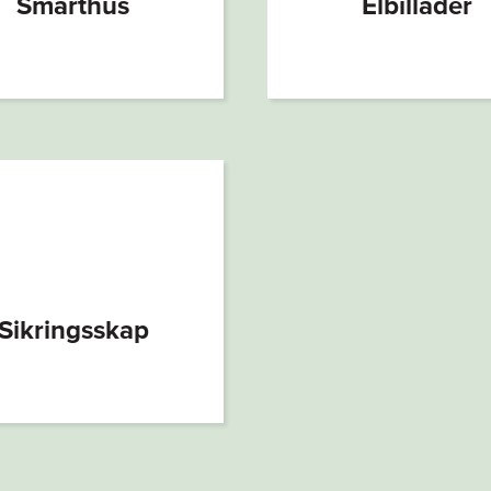
Smarthus
Elbillader
Sikringsskap