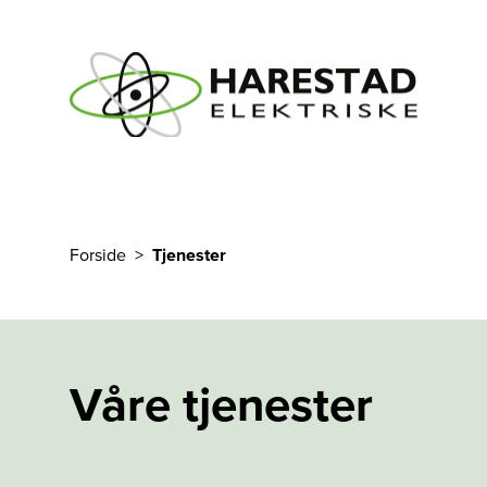
Til hovedinnhold
Forside
Tjenester
Du er her
Våre tjenester